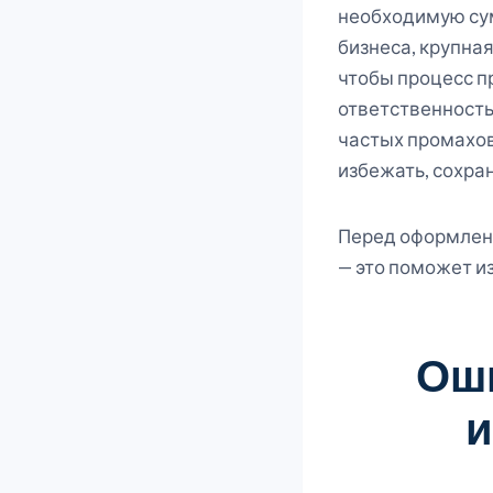
необходимую сум
бизнеса, крупна
чтобы процесс п
ответственность
частых промахов
избежать, сохра
Перед оформлени
— это поможет и
Ош
и