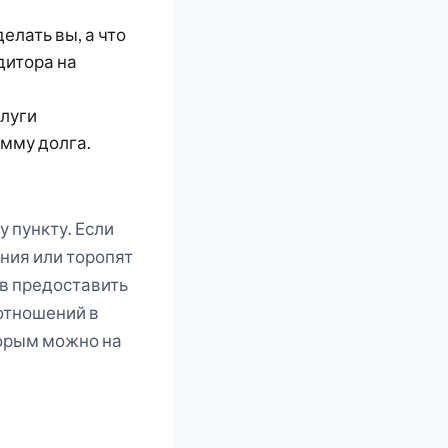
елать вы, а что
дитора на
слуги
умму долга.
 пункту. Если
ния или торопят
ов предоставить
отношений в
торым можно на