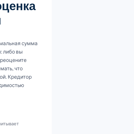
оценка
я
имальная сумма
: либо вы
ереоцените
мать, что
ой. Кредитор
одимостью
читывает