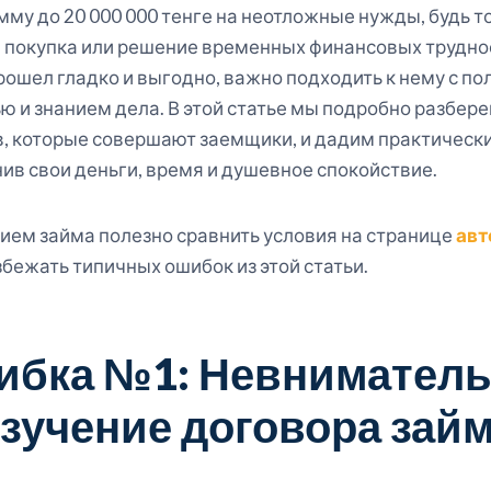
му до 20 000 000 тенге на неотложные нужды, будь т
я покупка или решение временных финансовых трудно
рошел гладко и выгодно, важно подходить к нему с по
ю и знанием дела. В этой статье мы подробно разбер
, которые совершают заемщики, и дадим практические
нив свои деньги, время и душевное спокойствие.
ем займа полезно сравнить условия на странице
авт
збежать типичных ошибок из этой статьи.
ибка №1: Невниматель
зучение договора зай