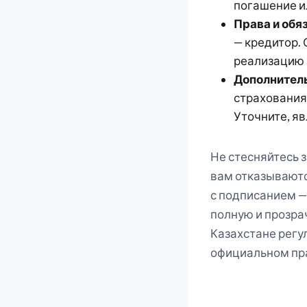
погашение и
Права и обя
— кредитор.
реализацию 
Дополнитель
страхования
Уточните, я
Не стесняйтесь 
вам отказываютс
с подписанием —
полную и прозра
Казахстане регу
официальном пр