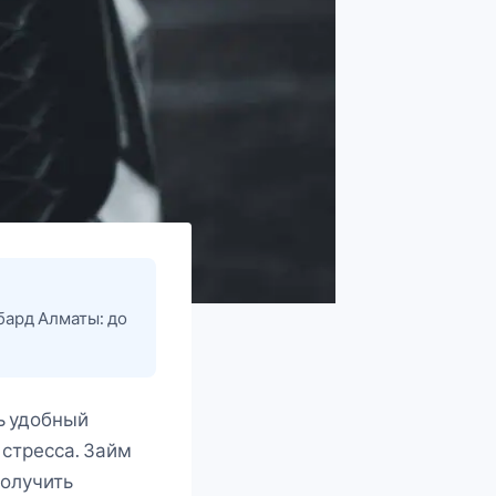
бард Алматы: до
ь удобный
 стресса. Займ
получить