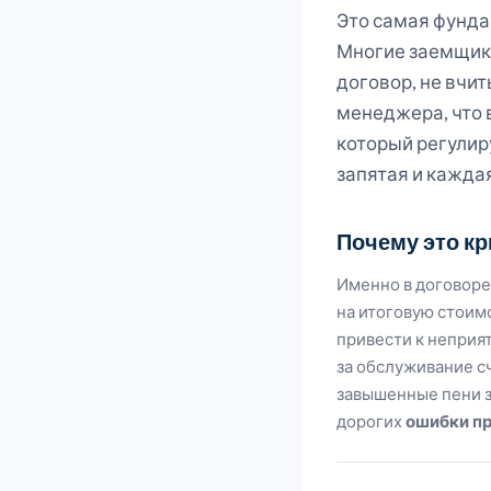
Это самая фунда
Многие заемщики
договор, не вчит
менеджера, что 
который регулир
запятая и кажда
Почему это кр
Именно в договоре
на итоговую стоим
привести к неприя
за обслуживание сч
завышенные пени з
дорогих
ошибки пр