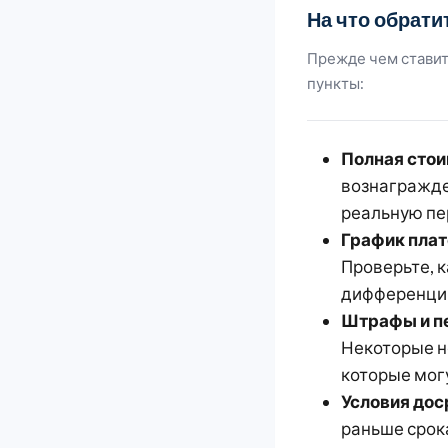
На что обрати
Прежде чем ставит
пункты:
Полная стои
вознагражден
реальную пе
График плат
Проверьте, 
дифференци
Штрафы и пе
Некоторые н
которые мог
Условия дос
раньше срок