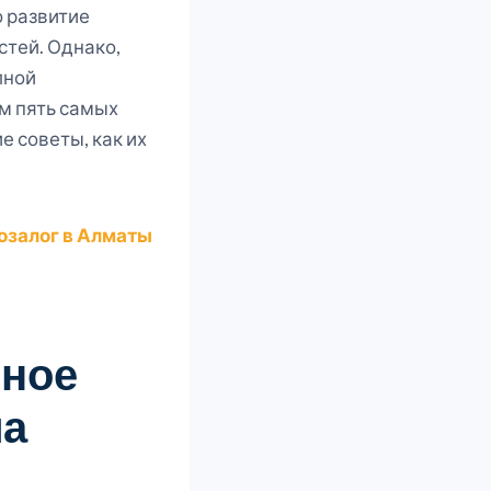
о развитие
стей. Однако,
лной
ем пять самых
 советы, как их
озалог в Алматы
ное
ма