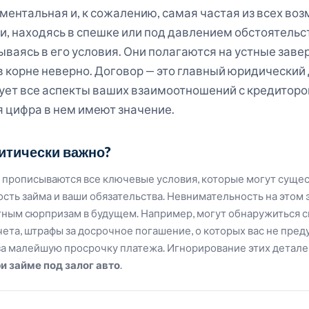
ментальная и, к сожалению, самая частая из всех во
, находясь в спешке или под давлением обстоятельс
ываясь в его условия. Они полагаются на устные заве
в корне неверно. Договор — это главный юридический
ует все аспекты ваших взаимоотношений с кредитор
я цифра в нем имеют значение.
итически важно?
 прописываются все ключевые условия, которые могут суще
ость займа и ваши обязательства. Невнимательность на этом
тным сюрпризам в будущем. Например, могут обнаружиться 
ета, штрафы за досрочное погашение, о которых вас не пред
а малейшую просрочку платежа. Игнорирование этих деталей
и займе под залог авто
.