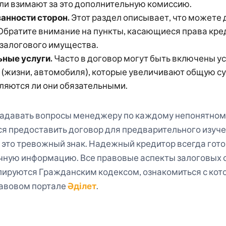
ли взимают за это дополнительную комиссию.
занности сторон.
Этот раздел описывает, что можете д
 Обратите внимание на пункты, касающиеся права кре
залогового имущества.
ные услуги.
Часто в договор могут быть включены у
 (жизни, автомобиля), которые увеличивают общую с
вляются ли они обязательными.
задавать вопросы менеджеру по каждому непонятному
я предоставить договор для предварительного изуче
 это тревожный знак. Надежный кредитор всегда гот
чную информацию. Все правовые аспекты залоговых 
лируются Гражданским кодексом, ознакомиться с ко
авовом портале
Әділет
.