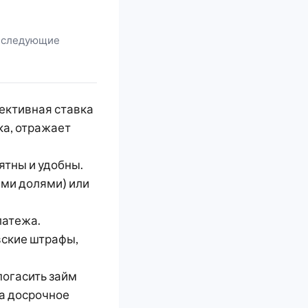
е следующие
ективная ставка
ка, отражает
ятны и удобны.
ыми долями) или
латежа.
ские штрафы,
погасить займ
на досрочное