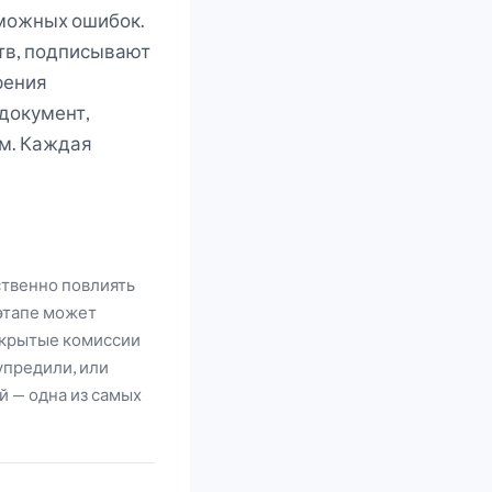
зможных ошибок.
тв, подписывают
рения
 документ,
ом. Каждая
ственно повлиять
 этапе может
скрытые комиссии
упредили, или
 — одна из самых