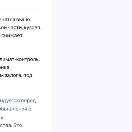
енятся выше.
й части, кузова,
о снижает
лимат-контроль,
нке.
м залоге, под
ендуется перед
объявления о
ть
ства. Это