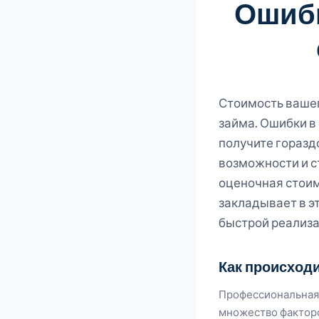
Ошибк
Стоимость вашег
займа. Ошибки в
получите горазд
возможности и с
оценочная стоим
закладывает в э
быстрой реализа
Как происходи
Профессиональна
множество фактор