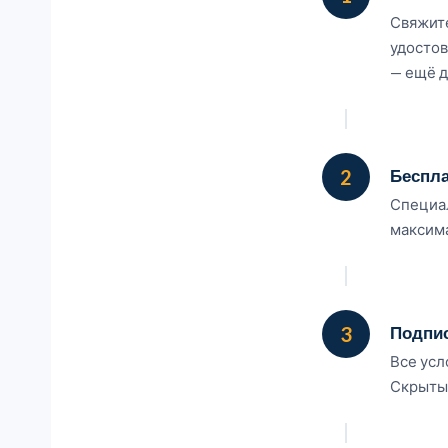
Свяжит
удостов
— ещё д
2
Беспла
Специа
максима
3
Подпис
Все усл
Скрытых