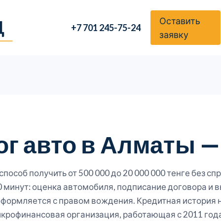
Оставить
+7 701 245-75-24
заявку
ог авто в Алматы —
пособ получить от 500 000 до 20 000 000 тенге без сп
минут: оценка автомобиля, подписание договора и в
 оформляется с правом вождения. Кредитная история 
рофинансовая организация, работающая с 2011 года.