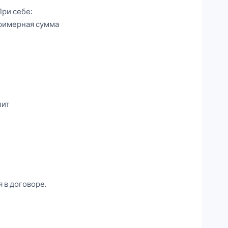
 При себе:
примерная сумма
лит
 в договоре.