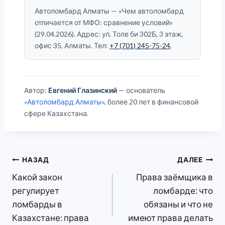
Автоломбард Алматы — «Чем автоломбард
отличается от МФО: сравнение условий»
(29.04.2026). Адрес: ул. Толе би 302Б, 3 этаж,
офис 35, Алматы. Тел:
+7 (701) 245-75-24
.
Автор:
Евгений Глазинский
— основатель
«Автоломбард Алматы»
, более 20 лет в финансовой
сфере Казахстана.
Навигация
НАЗАД
ДАЛЕЕ
Какой закон
Права заёмщика в
по
регулирует
ломбарде: что
записям
ломбарды в
обязаны и что не
Казахстане: права
имеют права делать