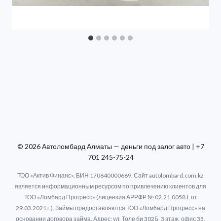
© 2026 Автоломбард Алматы — деньги под залог авто | +7
701 245-75-24
ТОО «Актив Финанс», БИН 170640000669. Сайт autolombard.com.kz
является информационным ресурсом по привлечению клиентов для
ТОО «Ломбард Прогресс» (лицензия АРРФР № 02.21.0058.L от
29.03.2021 г.). Займы предоставляются ТОО «Ломбард Прогресс» на
основании договора займа. Адрес: ул. Толе би 302Б, 3 этаж, офис 35,