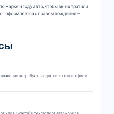
 марке и году авто, чтобы вы не тратили
лог оформляется с правом вождения —
осы
ормления потребуется один визит в наш офис в
т или ID-карта) и техпаспорт автомобиля.