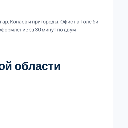
гар, Қонаев и пригороды. Офис на Толе би
 оформление за 30 минут по двум
ой области