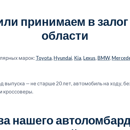
или принимаем в залог
области
улярных марок:
Toyota
,
Hyundai
,
Kia
,
Lexus
,
BMW
,
Merced
 выпуска — не старше 20 лет, автомобиль на ходу, б
и кроссоверы.
а нашего автоломбард