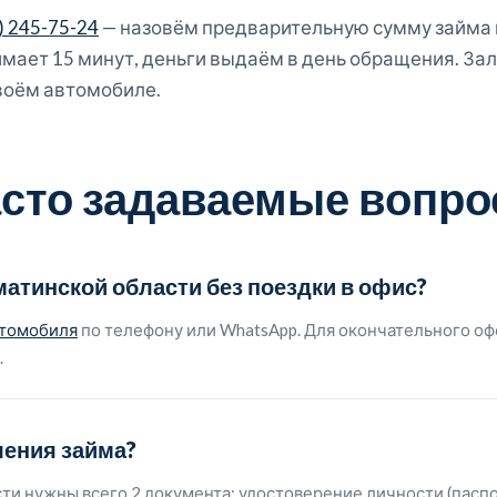
) 245-75-24
— назовём предварительную сумму займа по
мает 15 минут, деньги выдаём в день обращения. За
воём автомобиле.
сто задаваемые вопр
атинской области без поездки в офис?
втомобиля
по телефону или WhatsApp. Для окончательного оф
.
ения займа?
ти нужны всего 2 документа: удостоверение личности (паспор