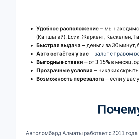
Удобное расположение
— мы находимся
(Капшагай), Есик, Жаркент, Каскелен, Т
Быстрая выдача
— деньги за 30 минут,
Авто остаётся у вас
—
залог с правом 
Выгодные ставки
— от 3,15% в месяц, 
Прозрачные условия
— никаких скрыты
Возможность перезалога
— если у вас
Почем
Автоломбард Алматы работает с 2011 года 