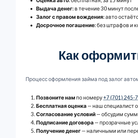
Оценка авто:
бесплатная, за 15 минут
Выдача денег:
в течение 30 минут посл
Залог с правом вождения:
авто остаётс
Досрочное погашение:
без штрафов и 
Как оформить
Процесс оформления займа под залог автом
Позвоните нам
по номеру
+7 (701) 245-
Бесплатная оценка
— наш специалист о
Согласование условий
— обсудим сумму
Подписание договора
— прозрачные ус
Получение денег
— наличными или пере