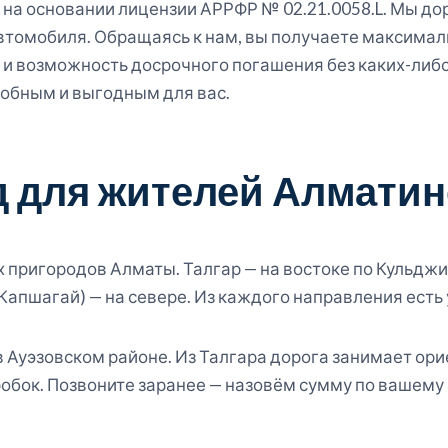
на основании лицензии АРРФР № 02.21.0058.L. Мы д
втомобиля. Обращаясь к нам, вы получаете максимал
 и возможность досрочного погашения без каких-либ
обным и выгодным для вас.
 для жителей Алматин
 пригородов Алматы. Талгар — на востоке по Кульджин
Капшагай) — на севере. Из каждого направления есть 
в Ауэзовском районе. Из Талгара дорога занимает ори
пробок. Позвоните заранее — назовём сумму по вашему 