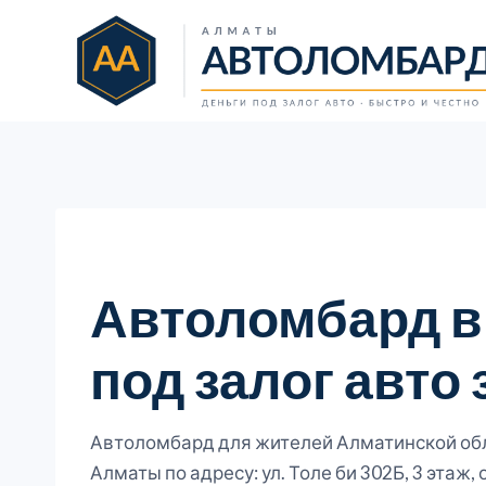
Перейти
к
содержимому
Автоломбард в
под залог авто 
Автоломбард для жителей Алматинской обла
Алматы по адресу: ул. Толе би 302Б, 3 эта